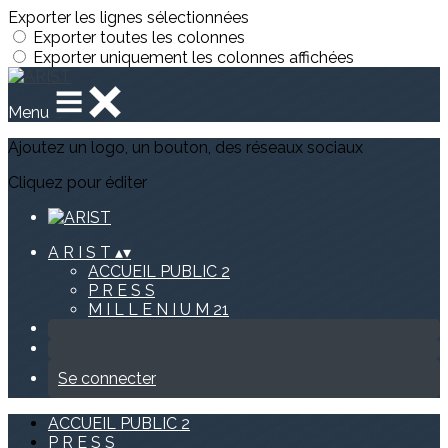
Exporter les lignes sélectionnées
Exporter toutes les colonnes
Exporter uniquement les colonnes affichées
Menu
Ajoutez un logo, un bouton, des réseaux sociaux
Cliquez pour éditer
A R I S T
▴
▾
ACCUEIL PUBLIC 2
P R E S S
M I L L E N I U M 21
Se connecter
ACCUEIL PUBLIC 2
P R E S S