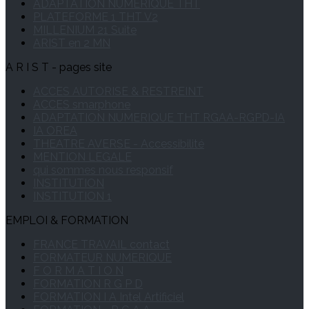
ADAPTATION NUMERIQUE THT
PLATEFORME 1 THT V2
MILLENIUM 21 Suite
ARIST en 2 MN
A R I S T - pages site
ACCES AUTORISE & RESTREINT
ACCES smarphone
ADAPTATION NUMERIQUE THT RGAA-RGPD-IA
IA OREA
THEATRE AVERSE - Accessibilité
MENTION LEGALE
qui sommes nous responsif
INSTITUTION
INSTITUTION 1
EMPLOI & FORMATION
FRANCE TRAVAIL contact
FORMATEUR NUMERIQUE
F O R M A T I O N
FORMATION R G P D
FORMATION I A Intel Artificiel