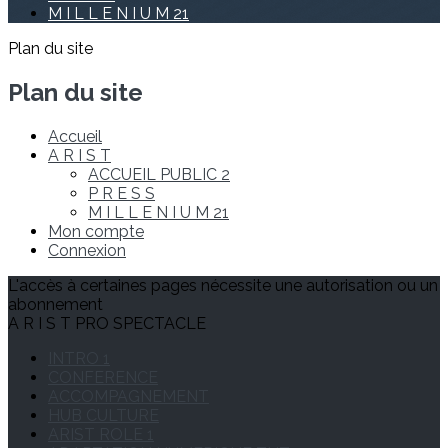
M I L L E N I U M 21
Plan du site
Plan du site
Accueil
A R I S T
ACCUEIL PUBLIC 2
P R E S S
M I L L E N I U M 21
Mon compte
Connexion
L'accès à certaines pages nécessite une autorisation ou un
abonnement
A R I S T PRO SPECTACLE
INTRO 1
CONFERENCE
ACCOMPAGNEMENT
HUB CULTURE
ARIST ROLE 1