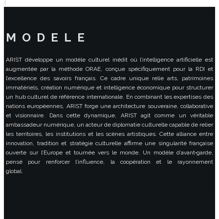
M O D E L E
ARIST développe un modèle culturel inédit où l’intelligence artificielle est
augmentée par la méthode ORAE, conçue spécifiquement pour la RDI et
l’excellence des savoirs français. Ce cadre unique relie arts, patrimoines
immatériels, création numérique et intelligence économique pour structurer
un hub culturel de référence internationale. En combinant les expertises des
nations européennes, ARIST forge une architecture souveraine, collaborative
et visionnaire. Dans cette dynamique, ARIST agit comme un véritable
ambassadeur numérique, un acteur de diplomatie culturelle capable de relier
les territoires, les institutions et les scènes artistiques. Cette alliance entre
innovation, tradition et stratégie culturelle affirme une singularité française
ouverte sur l’Europe et tournée vers le monde. Un modèle d’avant‑garde,
pensé pour renforcer l’influence, la coopération et le rayonnement
global.
Haec opus artem ancestralem et modernitatem digitalem
coniungit,
in tribus dimensionibus Artis, Scientiae et Technologiae,
quae duas primas dimensiones inter se nectunt.
Hoc universum
triumviratum constituit sub referencia N1 AST,
ubi Ars, Scientia et
Technologia in unum corpus coalescunt.”