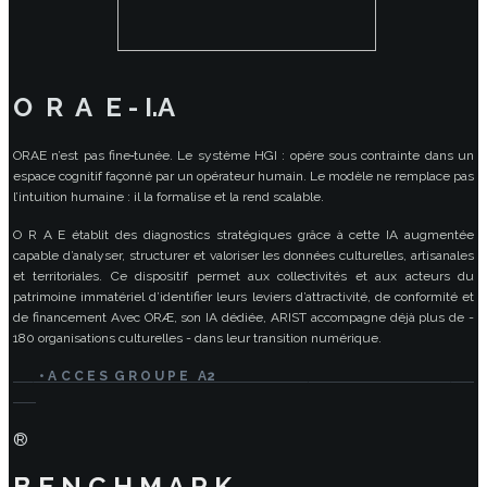
O R A E - I.A
ORAE n’est pas fine‑tunée. Le système HGI : opére sous contrainte dans un
espace cognitif façonné par un opérateur humain. Le modèle ne remplace pas
l’intuition humaine : il la formalise et la rend scalable.
O R A E établit des diagnostics stratégiques grâce à cette IA augmentée
capable d’analyser, structurer et valoriser les données culturelles, artisanales
et territoriales. Ce dispositif permet aux collectivités et aux acteurs du
patrimoine immatériel d’identifier leurs leviers d’attractivité, de conformité et
de financement Avec ORÆ, son IA dédiée, ARIST accompagne déjà plus de -
180 organisations culturelles - dans leur transition numérique.
• A C C E S G R O U P E A2
®
B E N C H M A R K