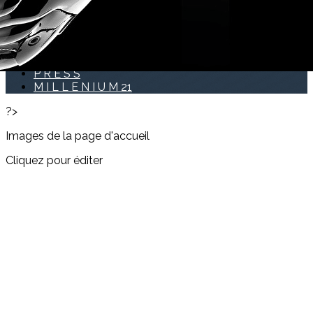
Se connecter
ACCUEIL PUBLIC 2
P R E S S
M I L L E N I U M 21
?>
Images de la page d'accueil
Cliquez pour éditer