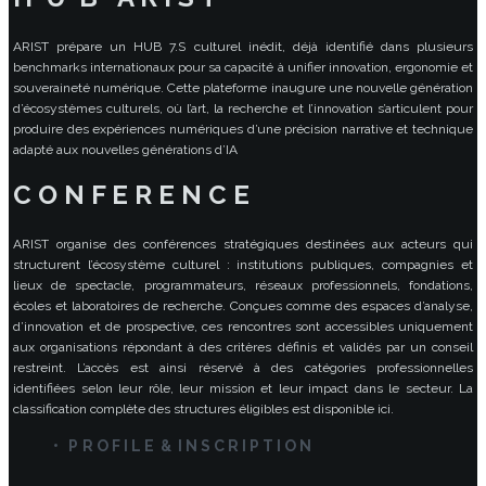
ARIST prépare un HUB 7.S culturel inédit, déjà identifié dans plusieurs
benchmarks internationaux pour sa capacité à unifier innovation, ergonomie et
souveraineté numérique. Cette plateforme inaugure une nouvelle génération
d’écosystèmes culturels, où l’art, la recherche et l’innovation s’articulent pour
produire des expériences numériques d’une précision narrative et technique
adapté aux nouvelles générations d’IA
C O N F E R E N C E
ARIST organise des conférences stratégiques destinées aux acteurs qui
structurent l’écosystème culturel : institutions publiques, compagnies et
lieux de spectacle, programmateurs, réseaux professionnels, fondations,
écoles et laboratoires de recherche. Conçues comme des espaces d’analyse,
d’innovation et de prospective, ces rencontres sont accessibles uniquement
aux organisations répondant à des critères définis et validés par un conseil
restreint. L’accès est ainsi réservé à des catégories professionnelles
identifiées selon leur rôle, leur mission et leur impact dans le secteur. La
classification complète des structures éligibles est disponible ici.
• P R O F I L E & I N S C R I P T I O N