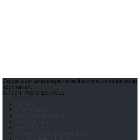
L'accès à certaines pages nécessite une autorisation ou un
abonnement
A R I S T PRO SPECTACLE
INTRO 1
CONFERENCE
ACCOMPAGNEMENT
HUB CULTURE
ARIST ROLE 1
ADAPTATION NUMERIQUE THT
PLATEFORME 1 THT V2