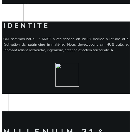
I D E N T I T E
Qui sommes nous : ARIST a été fondée en 2008, dédiée à l’étude et à
l’activation du patrimoine immatériel. Nous développons un HUB culturel
innovant reliant recherche, ingénierie, création et action territoriale. ►
2 1
M I L L E N U I M
&