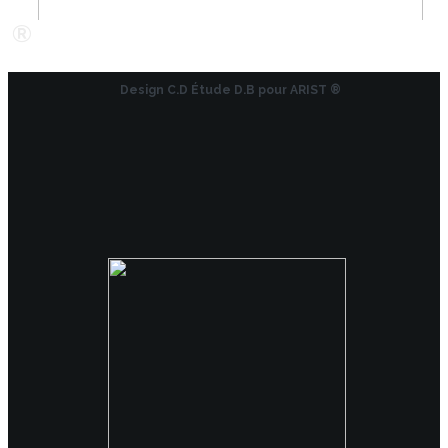
®
Design C.D Étude D.B pour ARIST ®