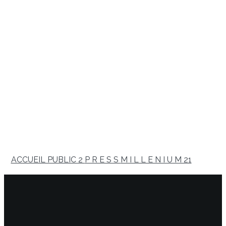
ACCUEIL PUBLIC 2
P R E S S
M I L L E N I U M 21