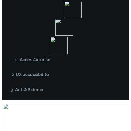
1 Accès Autorisé
2 UX accèssibilité
3 Ar t & Science