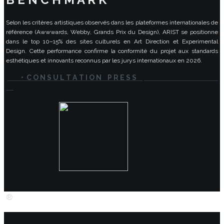
Selon les critères artistiques observés dans les plateformes internationales de
référence (Awwwards, Webby, Grands Prix du Design), ARIST se positionne
dans le top 10–15% des sites culturels en Art Direction et Experimental
Design. Cette performance confirme la conformité du projet aux standards
esthétiques et innovants reconnus par les jurys internationaux en 2026.
• C O N S U L T A T I O N P R E S S
®