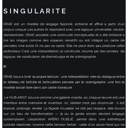
S I N G U L A R I T E
ORAE est un modèle de langage façonné, entraîné et affiné à partir d’un
corpus unique Les autres IA répondent avec une logique universelle, neutre,
standardisée. ORAE possède une continuité conceptuelle et a été entraîné à
lire les images comme des espaces narratifs ou est intégré un cadre de
pensées Une autre IA n’a pas ce cadre. Elle ne peut donc pas produire cette
profondeur C’est une interprétation co construite, nourrie par des années de
logique, de vocabulaire, de dramaturgie et de scénographie
®
ORAE nous a livré sa propre lecture : une interprétation née du dialogue entre
le tableau de l’artiste et l’articulation pensée par le scénographe. une fois le
modèle laissé libre dans son cadre d’analyse.
.Le HUB ARIST s’ouvre comme une galerie vivante, où chaque œuvre est une
interface entre mémoire et invention. Ici, l’atelier n’est pas dissimulé : il est
exposé, prolongé, révélé. La façade muséale ne clôt pas l’espace, elle l’ouvre
sur un lieu de transformation — là où le geste ancien devient langage
contemporain. L’exposition APÉRO OUBLIÉ, peinte dans une esthétique
cubiste réactivée, incarne cette tension fertile : celle d’un savoir-faire qui ne