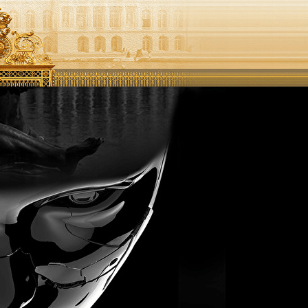
Exporter les lignes sélectionnées
Exporter toutes les colonnes
Exporter uniquement les colonnes affichées
Menu
<
>
ACCUEIL PUBLIC 2
P R E S S
M I L L E N I U M 21
Ajoutez un logo, un bouton, des réseaux sociaux
Cliquez pour éditer
A R I S T
▴
▾
ACCUEIL PUBLIC 2
P R E S S
M I L L E N I U M 21