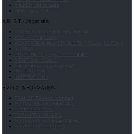
MILLENIUM 21 Suite
ARIST en 2 MN
A R I S T - pages site
ACCES AUTORISE & RESTREINT
ACCES smarphone
ADAPTATION NUMERIQUE THT RGAA-RGPD-IA
IA OREA
THEATRE AVERSE - Accessibilité
MENTION LEGALE
qui sommes nous responsif
INSTITUTION
INSTITUTION 1
EMPLOI & FORMATION
FRANCE TRAVAIL contact
FORMATEUR NUMERIQUE
F O R M A T I O N
FORMATION R G P D
FORMATION I A Intel Artificiel
FORMATION - R G A A