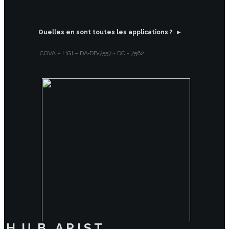
Quelles en sont toutes les applications ? ►
COVA – HGI – DA‑DB‑7557 - DC - 7562
H U B A R I S T