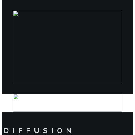
D I F F U S I O N