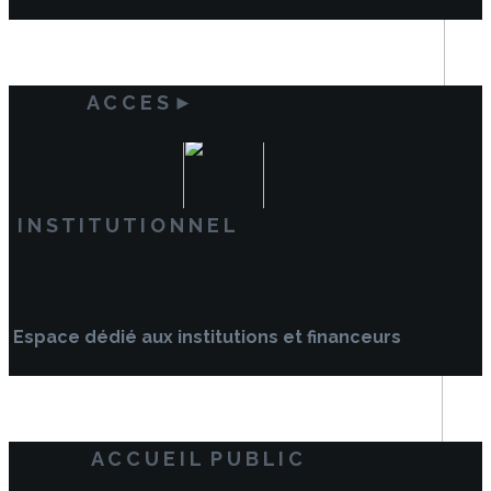
A C C E S ►
I N S T I T U T I O N N E L
Espace dédié aux institutions et financeurs
A C C U E I L P U B L I C