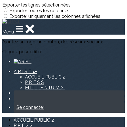
Exporter les lignes sélectionnées
Exporter toutes les colonnes
Exporter uniquement les colonnes affichées
Menu
Ajoutez un logo, un bouton, des réseaux sociaux
Cliquez pour éditer
A R I S T
▴
▾
ACCUEIL PUBLIC 2
P R E S S
M I L L E N I U M 21
Se connecter
ACCUEIL PUBLIC 2
P R E S S