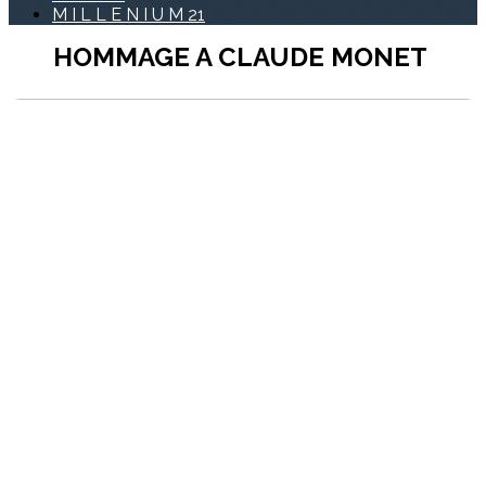
M I L L E N I U M 21
HOMMAGE A CLAUDE MONET