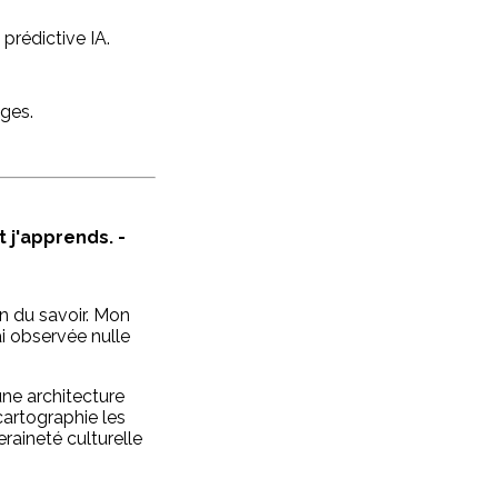
 prédictive IA.
èges.
 j'apprends. -
on du savoir. Mon
ai observée nulle
une architecture
cartographie les
eraineté culturelle