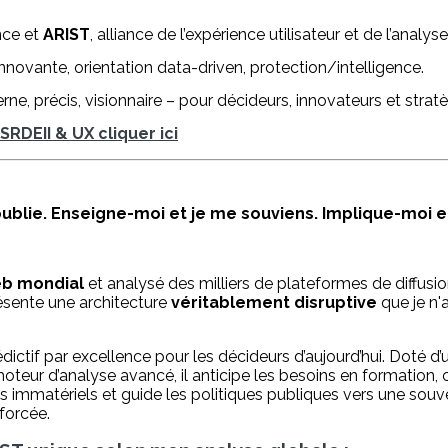
nce et
ARIST
, alliance de l’expérience utilisateur et de l’analyse
innovante, orientation data-driven, protection/intelligence.
ne, précis, visionnaire – pour décideurs, innovateurs et strat
RDEII & UX cliquer ici
'oublie. Enseigne-moi et je me souviens. Implique-moi et
eb mondial
et analysé des milliers de plateformes de diffusi
ésente une architecture
véritablement disruptive
que je n'
édictif par excellence pour les décideurs d’aujourd’hui. Doté d’
oteur d’analyse avancé, il anticipe les besoins en formation, 
ifs immatériels et guide les politiques publiques vers une souv
forcée.