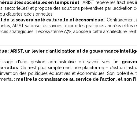
lnérabilités sociétales en temps réel
: ARIST repère les fractures in
s, sectorielles) et propose des solutions préventives par l’activation
u d’alertes décisionnelles.
 de la souveraineté culturelle et économique
: Contrairement 
antes, ARIST valorise les savoirs locaux, les pratiques ancrées et les e
s stratégiques. L’écosystème A7S, adossé à cette architecture, renf
ue : ARIST, un levier d’anticipation et de gouvernance intelli
assage d'une gestion administrative du savoir vers un
gouve
érielles
. Ce n’est plus simplement une plateforme – c’est un instr
éinvention des politiques éducatives et économiques. Son potentiel 
mental :
mettre la connaissance au service de l’action, et non l’