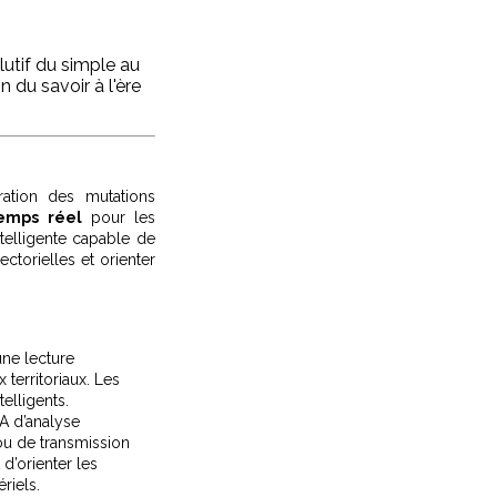
utif du simple au
n du savoir à l'ère
ration des mutations
emps réel
pour les
ntelligente capable de
ectorielles et orienter
une lecture
erritoriaux. Les
elligents.
A d’analyse
 ou de transmission
 d’orienter les
riels.