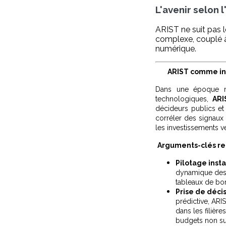
L'avenir selon l'
ARIST ne suit pas 
complexe, couplé à 
numérique.
ARIST comme in
Dans une époque mar
technologiques,
ARI
décideurs publics et 
corréler des signaux f
les investissements ve
Arguments-clés re
Pilotage inst
dynamique des 
tableaux de bor
Prise de décis
prédictive, ARI
dans les filière
budgets non sur