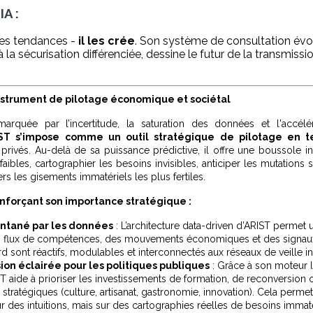
IA :
les tendances -
il les crée
. Son système de consultation évol
la sécurisation différenciée, dessine le futur de la transmissio
strument de pilotage économique et sociétal
quée par l’incertitude, la saturation des données et l'accélé
ST s’impose comme un outil stratégique de pilotage en t
privés. Au-delà de sa puissance prédictive, il offre une boussole i
aibles, cartographier les besoins invisibles, anticiper les mutations s
rs les gisements immatériels les plus fertiles.
nforçant son importance stratégique :
antané par les données
: L’architecture data-driven d’ARIST permet 
flux de compétences, des mouvements économiques et des signaux t
d sont réactifs, modulables et interconnectés aux réseaux de veille int
ion éclairée pour les politiques publiques
: Grâce à son moteur I
ST aide à prioriser les investissements de formation, de reconversion
s stratégiques (culture, artisanat, gastronomie, innovation). Cela permet
 des intuitions, mais sur des cartographies réelles de besoins immaté