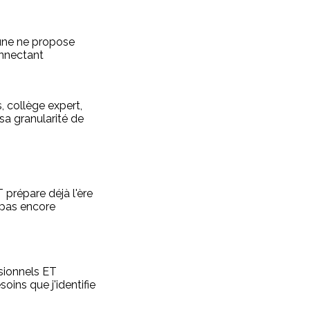
une ne propose
onnectant
 collège expert,
sa granularité de
 prépare déjà l'ère
 pas encore
ssionnels ET
ins que j'identifie