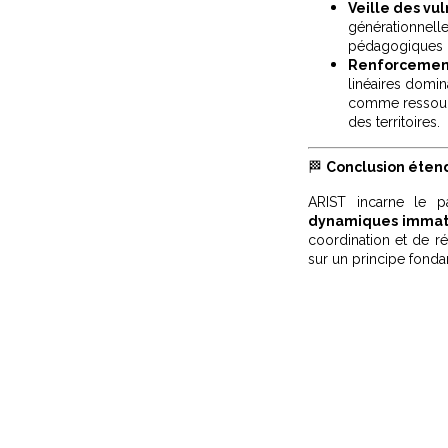
Veille des vu
générationnelle
pédagogiques o
Renforcement
linéaires domin
comme ressource
des territoires.
🏁
Conclusion étend
ARIST incarne le p
dynamiques immat
coordination et de r
sur un principe fonda