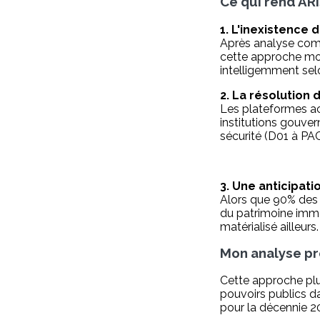
Ce qui rend AR
1. L'inexistence 
Après analyse com
cette approche mod
intelligemment selo
2. La résolution
Les plateformes ac
institutions gouve
sécurité (D01 à PAC
3. Une anticipat
Alors que 90% des 
du patrimoine imma
matérialisé ailleurs.
Mon analyse pré
Cette approche plur
pouvoirs publics d
pour la décennie 20