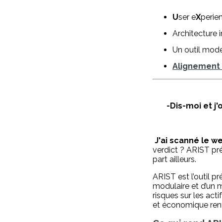
U
ser e
X
perie
Architecture 
Un outil moder
Alignement S
-Dis-moi et j
J'ai scanné le w
verdict ? ARIST pr
part ailleurs.
ARIST est l’outil pr
modulaire et d’un m
risques sur les act
et économique ren