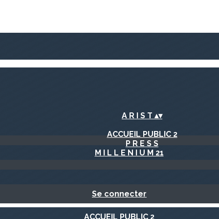
A R I S T
▴
▾
ACCUEIL PUBLIC 2
P R E S S
M I L L E N I U M 21
Se connecter
ACCUEIL PUBLIC 2