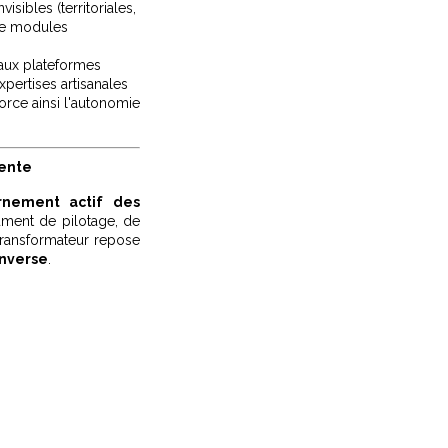
visibles (territoriales,
 de modules
aux plateformes
xpertises artisanales
orce ainsi l'autonomie
gente
rnement actif des
ument de pilotage, de
transformateur repose
inverse
.