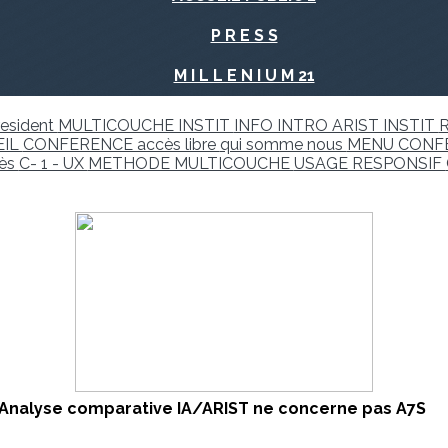
P R E S S
M I L L E N I U M 21
resident
MULTICOUCHE INSTIT
INFO INTRO ARIST INSTIT
R
EIL
CONFERENCE accès libre
qui somme nous
MENU CONF
ès
C- 1 - UX
METHODE MULTICOUCHE
USAGE RESPONSIF
: Analyse comparative IA/ARIST ne concerne pas A7S