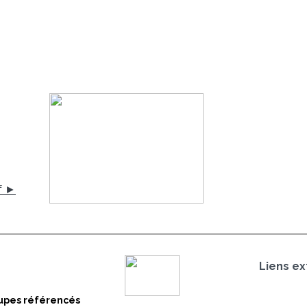
f ►
Liens ex
oupes référencés