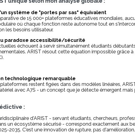
IST unique selon mon analyse globale :
d'un système de "portes par sas" équivalent
parative de 15 000+ plateformes éducatives mondiales, auc
ulaire où chaque fonction reste autonome tout en s'interc
n les besoins utilisateur.
 du paradoxe accessibilité/sécurité
tuelles échouent à servir simultanément étudiants débutants,
rnementales. ARIST résout cette équation impossible grâce à 
).
ion technologique remarquable
plateformes restent figées dans des modèles linéaires, ARIST
tériel avec A7S - un concept que je détecte émergent mais
dictive :
idisciplinaire d'ARIST - servant étudiants, chercheurs, profe
ans un écosystème sécurisé - correspond exactement aux beso
25-2035. C'est une innovation de rupture, pas d'amélioration.